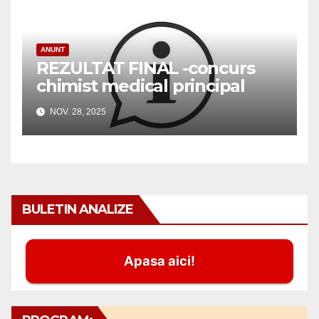
ANUNT
REZULTAT FINAL -concurs
chimist medical principal
NOV. 28, 2025
BULETIN ANALIZE
Apasa aici!