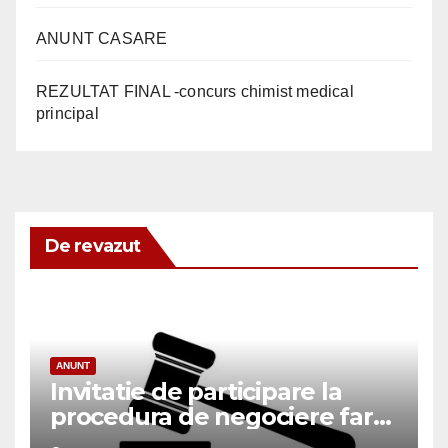
ANUNT CASARE
REZULTAT FINAL -concurs chimist medical
principal
De revazut
ANUNT
Invitatie de participare la
procedura de negociere fara
publicare prealabila