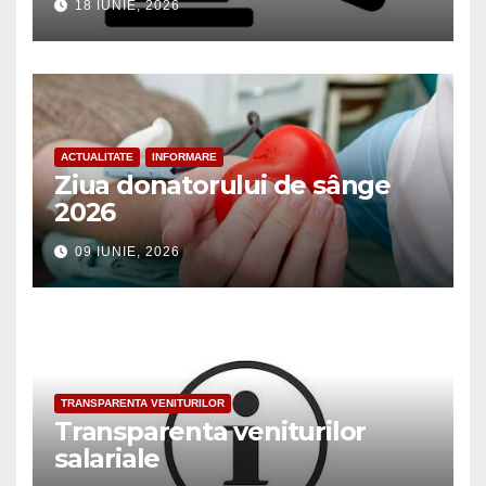
18 IUNIE, 2026
ACTUALITATE
INFORMARE
Ziua donatorului de sânge
2026
09 IUNIE, 2026
TRANSPARENTA VENITURILOR
Transparenta veniturilor
salariale