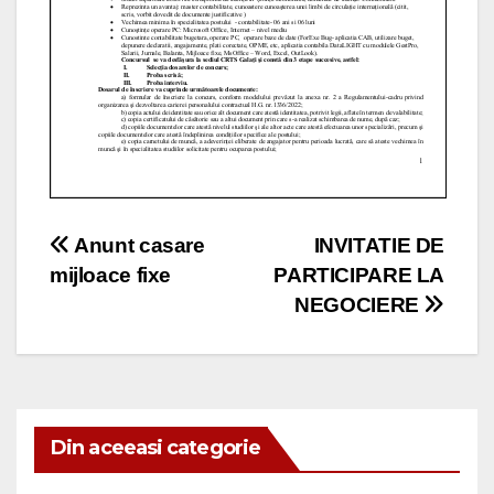
Navigare
Anunt casare
INVITATIE DE
mijloace fixe
PARTICIPARE LA
în
NEGOCIERE
articole
Din aceeasi categorie